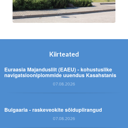
Kiirteated
Euraasia Majandusliit (EAEU) - kohustuslike
navigatsiooniplommide uuendus Kasahstanis
07.08.2026
Bulgaaria - raskeveokite sõidupiirangud
07.08.2026