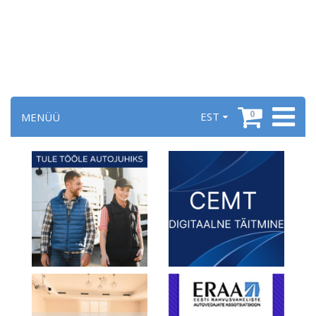
0
EST
MENÜÜ