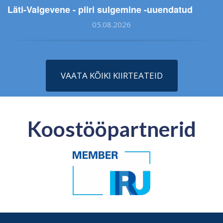
Läti-Valgevene - piiri sulgemine -uuendatud
05.08.2026
VAATA KÕIKI KIIRTEATEID
Koostööpartnerid