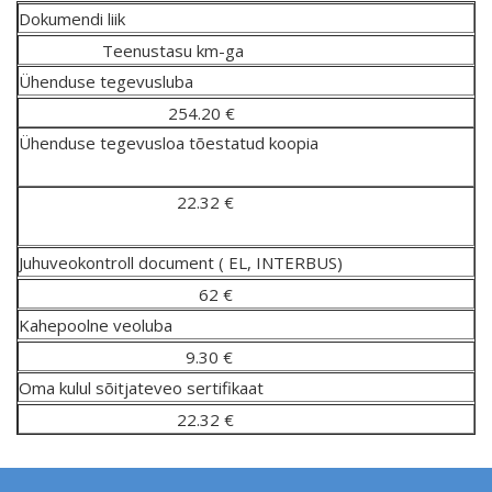
Dokumendi liik
Teenustasu km-ga
Ühenduse tegevusluba
254.20 €
Ühenduse tegevusloa tõestatud koopia
22.32 €
Juhuveokontroll document ( EL, INTERBUS)
62 €
Kahepoolne veoluba
9.30 €
Oma kulul sõitjateveo sertifikaat
22.32 €