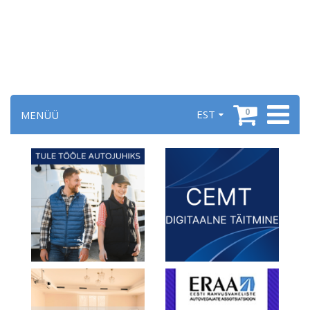
0
EST
MENÜÜ