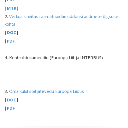
|MTR|
2.
Vedaja kinnitus raamatupidamisbilansi andmete õigsuse
kohta
|
DOC
|
|
PDF
|
4. Kontrolldokumendid (Euroopa Liit ja INTERBUS)
3.
Oma kulul sõitjatevedu Euroopa Liidus
|
DOC
|
|
PDF
|